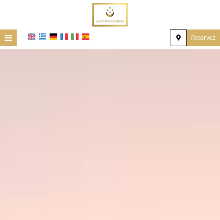
≡
Reservez
Accueil
Emplacement
Hébergement
Installations
Galerie
Demande
Contact