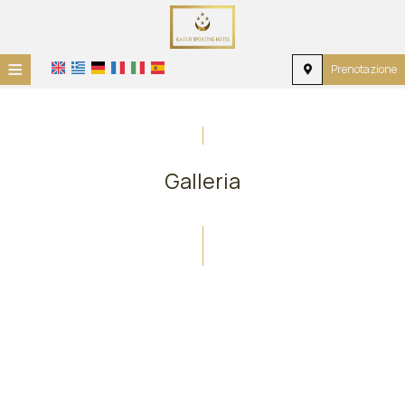
≡
Prenotazione
Home
Posizione
Galleria
Alloggio
Servizi
Galleria
Richiesta
Contatti