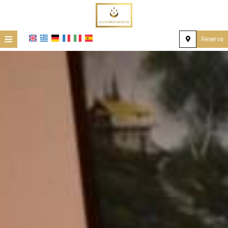
≡
Reserva
Home
Ubicación
Alojamiento
Instalaciones
Galería
Investigación
Contacto